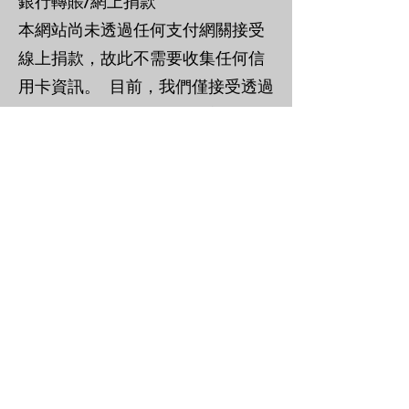
銀行轉賬/網上捐款
本網站尚未透過任何支付網關接受
線上捐款，故此不需要收集任何信
用卡資訊。 目前，我們僅接受透過
HER Group Limited 名下註冊的匯
豐銀行帳戶以銀行轉帳型式進行捐
款。 本網站也不會收集捐款者的姓
名、地址、電話號碼、電子郵件地
址等個人資訊。
個人資料的存取和更正
如果您想查詢或更改或刪除您的個
人信息，請致函HER的通訊辦公
室。地址如下：